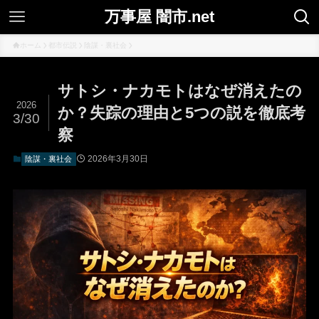
万事屋 闇市.net
ホーム
都市伝説
陰謀・裏社会
サトシ・ナカモトはなぜ消えたの
2026
か？失踪の理由と5つの説を徹底考
3/30
察
2026年3月30日
陰謀・裏社会