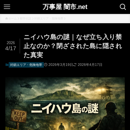
万事屋 闇市.net
ホーム
都市伝説
封鎖エリア・危険地帯
ニイハウ島の謎｜なぜ立ち入り禁
2026
止なのか？閉ざされた島に隠され
4/17
た真実
2026年3月19日
2026年4月17日
封鎖エリア・危険地帯