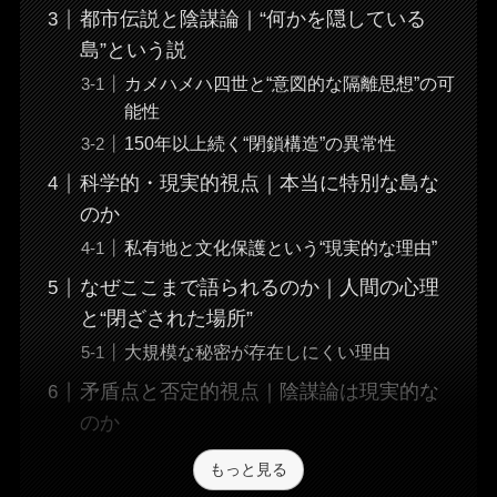
都市伝説と陰謀論｜“何かを隠している
島”という説
カメハメハ四世と“意図的な隔離思想”の可
能性
150年以上続く“閉鎖構造”の異常性
科学的・現実的視点｜本当に特別な島な
のか
私有地と文化保護という“現実的な理由”
なぜここまで語られるのか｜人間の心理
と“閉ざされた場所”
大規模な秘密が存在しにくい理由
矛盾点と否定的視点｜陰謀論は現実的な
のか
もっと見る